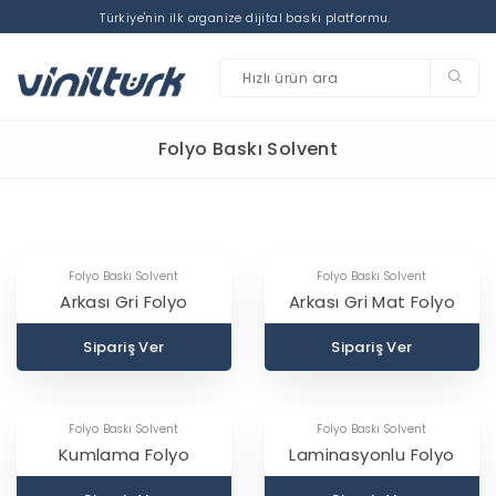
Türkiye'nin ilk organize dijital baskı platformu.
Folyo Baskı Solvent
splay Ürünler
Kağıt Baskı Solvent
Roll-Up Banner Sadece Mekanizma
Billboard Plus Baskı (7x2 m)
splay Ürünler
Baskes Baskı Solvent
Banner Sadece Mekanizma
Folyo Baskes
Folyo Baskı Solvent
Folyo Baskı Solvent
Arkası Gri Folyo
Arkası Gri Mat Folyo
 Baskı
Folyo Baskı Solvent
mm Kompozit Baskı
Normal Folyo
Sipariş Ver
Sipariş Ver
ğıt Baskı Solvent
Folyo Baskı Solvent
llboard Baskı (3.5x2 m)
Mat Folyo
Folyo Baskı Solvent
Folyo Baskı Solvent
Kumlama Folyo
Laminasyonlu Folyo