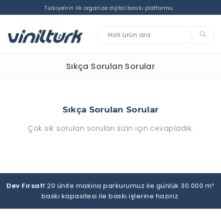
Türkiye'nin ilk organize dijital baskı platformu.
Sıkça Sorulan Sorular
splay Ürünler
Kağıt Baskı Solvent
Roll-Up Banner Sadece Mekanizma
Billboard Plus Baskı (7x2 m)
splay Ürünler
Baskes Baskı Solvent
Sıkça Sorulan Sorular
Banner Sadece Mekanizma
Folyo Baskes
Çok sık sorulan soruları sizin için cevapladık.
 Baskı
Folyo Baskı Solvent
mm Kompozit Baskı
Normal Folyo
ğıt Baskı Solvent
Folyo Baskı Solvent
llboard Baskı (3.5x2 m)
Mat Folyo
Dev Fırsat!
20 ünite makina parkurumuz ile günlük 30.000 m²
baskı kapasitesi ile baskı işlerine hazırız.