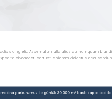
ipisicing elit. Aspernatur nulla alias qui numquam blandit
expedita obcaecati corrupti dolorem delectus accusantiu
makina parkurumuz ile günlük 30.000 m² baskı kapasitesi ile ba