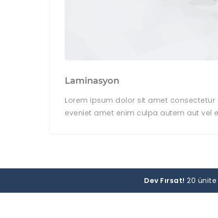
Laminasyon
Lorem ipsum dolor sit amet consectetur ad
eveniet amet enim culpa autem aut vel 
Dev Fırsat!
20 ünite 