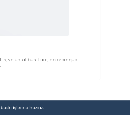
iis, voluptatibus illum, doloremque
m!
skı işlerine hazırız.