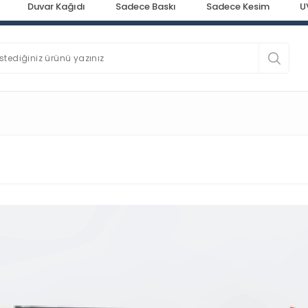
Duvar Kağıdı
Sadece Baskı
Sadece Kesim
U
e makina parkurumuz ile günlük 30.000 m² baskı kapasitesi ile bask
stediğiniz ürünü yazınız
Folyo Baskı Solvent
Bayrak ve Tekstil Baskı
Bayrak ve Tekst
Reflektif Folyo Solvent Baskı
Yelken Bayrak Takım
Folyo Baskı Solvent
Bayrak ve Tekstil Baskı
Bayrak ve Tekst
Magnet Baskı
Yelken Bayrak Sadece Kumaş
UV Baskı
Bayrak ve Tekstil Baskı
Bayrak ve Tekst
Lümen Folyo UV Baskı
Raşel Gönder Bayrak
UV Baskı
Bayrak ve Tekstil Baskı
Bayrak ve Tekst
askı
Duratrans Film UV Baskı
Saten Tek Yön Gönder Bayrak