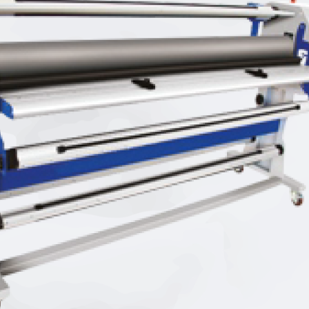
Bayrak ve Tekstil Baskı
Duvar Kağıdı
Display Ürünler
80 Gr. UV Baskı
Makam Bayrak Krom Takım
Duvar Kağıdı Solvent Baskı
UV Baskı
UV Baskı
Bayrak ve Tekst
 Baskı
Reflektif Folyo UV Baskı
Canvas UV Baskı
Raşel Kumaş
skı
UV Baskı
Kağıt Baskı Solvent
Bayrak ve Tekst
One Way Vision UV Baskı
Raket Baskı (118x175cm)
Saten Kuma
 m 440 Gr. UV Baskı
Duvar Kağıdı
Folyo Baskı Solvent
Bayrak ve Tekst
Duvar Kağıdı UV Baskı
Laminasyonlu Folyo